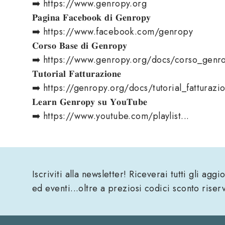
➡️ https://www.genropy.org​
𝐏𝐚𝐠𝐢𝐧𝐚 𝐅𝐚𝐜𝐞𝐛𝐨𝐨𝐤 𝐝𝐢 𝐆𝐞𝐧𝐫𝐨𝐩𝐲
➡️ https://www.facebook.com/genropy​
𝐂𝐨𝐫𝐬𝐨 𝐁𝐚𝐬𝐞 𝐝𝐢 𝐆𝐞𝐧𝐫𝐨𝐩𝐲
➡️ https://www.genropy.org/docs/corso_genr
𝐓𝐮𝐭𝐨𝐫𝐢𝐚𝐥 𝐅𝐚𝐭𝐭𝐮𝐫𝐚𝐳𝐢𝐨𝐧𝐞
➡️ https://genropy.org/docs/tutorial_fatturazi
𝐋𝐞𝐚𝐫𝐧 𝐆𝐞𝐧𝐫𝐨𝐩𝐲 𝐬𝐮 𝐘𝐨𝐮𝐓𝐮𝐛𝐞
➡️ https://www.youtube.com/playlist...
Iscriviti alla newsletter! Riceverai tutti gli agg
ed eventi...oltre a preziosi codici sconto riser