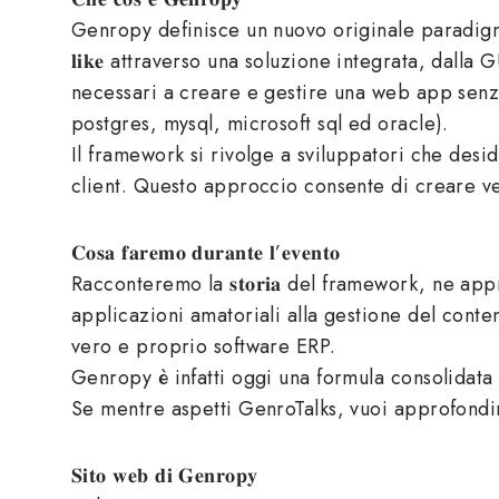
Genropy definisce un nuovo originale paradigma di progra
𝐥𝐢𝐤𝐞 attraverso una soluzione integrata, dall
necessari a creare e gestire una web app senza
postgres, mysql, microsoft sql ed oracle).
Il framework si rivolge a sviluppatori che desiderino 𝐫𝐞𝐚
client. Questo approccio consente di creare v
𝐂𝐨𝐬𝐚 𝐟𝐚𝐫𝐞𝐦𝐨 𝐝𝐮𝐫𝐚𝐧𝐭𝐞 𝐥’𝐞𝐯𝐞𝐧𝐭𝐨
Racconteremo la 𝐬𝐭𝐨𝐫𝐢𝐚 del framework, ne approfondi
applicazioni amatoriali alla gestione del conten
vero e proprio software ERP.
Genropy è infatti oggi una formula consolidata e
Se mentre aspetti GenroTalks, vuoi approfondir
𝐒𝐢𝐭𝐨 𝐰𝐞𝐛 𝐝𝐢 𝐆𝐞𝐧𝐫𝐨𝐩𝐲