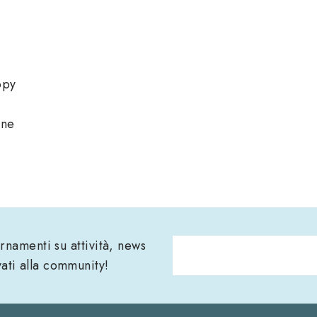
opy
one
iornamenti su attività, news
vati alla community!