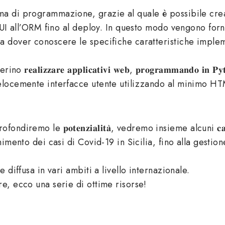
mmazione, grazie al quale è possibile creare in 𝐭𝐞𝐦𝐩𝐢 𝐫𝐚𝐩𝐢
a GUI all’ORM fino al deploy. In questo modo vengono forn
 dover conoscere le specifiche caratteristiche implemen
𝐢𝐳𝐳𝐚𝐫𝐞 𝐚𝐩𝐩𝐥𝐢𝐜𝐚𝐭𝐢𝐯𝐢 𝐰𝐞𝐛, 𝐩𝐫𝐨𝐠𝐫𝐚𝐦𝐦𝐚𝐧𝐝𝐨 𝐢
elocemente interfacce utente utilizzando al minimo HT
remo le 𝐩𝐨𝐭𝐞𝐧𝐳𝐢𝐚𝐥𝐢𝐭𝐚̀, vedremo insieme alcuni 𝐜𝐚𝐬𝐢
imento dei casi di Covid-19 in Sicilia, fino alla gestion
 diffusa in vari ambiti a livello internazionale.
e, ecco una serie di ottime risorse!