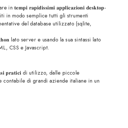
𝐝𝐢𝐬𝐬𝐢𝐦𝐢 𝐚𝐩𝐩𝐥𝐢𝐜𝐚𝐳𝐢𝐨𝐧𝐢 𝐝𝐞𝐬𝐤𝐭𝐨𝐩-
iti in modo semplice tutti gli strumenti
tative del database utilizzato (sqlite,
𝐧 𝐏𝐲𝐭𝐡𝐨𝐧 lato server e usando la sua sintassi lato
ML, CSS e Javascript.
 𝐩𝐫𝐚𝐭𝐢𝐜𝐢 di utilizzo, dalle piccole
e contabile di grandi aziende italiane in un