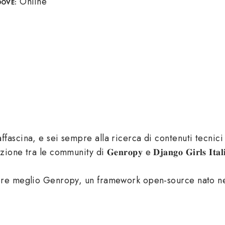
Online
DOVE:
fascina, e sei sempre alla ricerca di contenuti tecnic
a le community di 𝐆𝐞𝐧𝐫𝐨𝐩𝐲 e 𝐃𝐣𝐚𝐧𝐠𝐨 𝐆𝐢𝐫𝐥𝐬 𝐈𝐭
lio Genropy, un framework open-source nato nel 2006 per scri