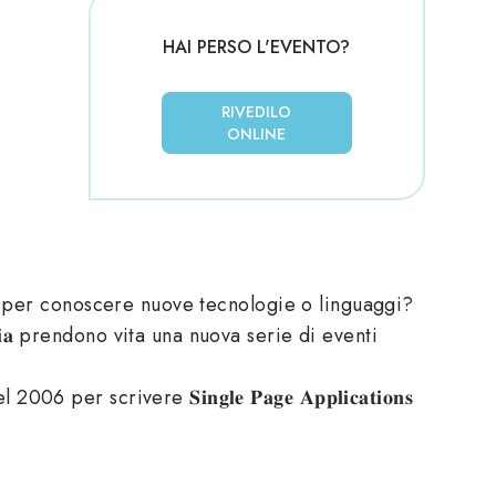
HAI PERSO L'EVENTO?
RIVEDILO
ONLINE
i per conoscere nuove tecnologie o linguaggi?
𝐚𝐥𝐢𝐚 prendono vita una nuova serie di eventi
vere 𝐒𝐢𝐧𝐠𝐥𝐞 𝐏𝐚𝐠𝐞 𝐀𝐩𝐩𝐥𝐢𝐜𝐚𝐭𝐢𝐨𝐧𝐬