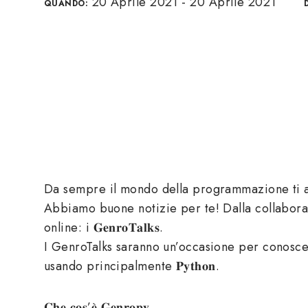
20 Aprile 2021 - 20 Aprile 2021
QUANDO:
Da sempre il mondo della programmazione ti af
Abbiamo buone notizie per te! Dalla collaborazione tr
online: i 𝐆𝐞𝐧𝐫𝐨𝐓𝐚𝐥𝐤𝐬.
I GenroTalks saranno un’occasione per conoscere meg
usando principalmente 𝐏𝐲𝐭𝐡𝐨𝐧.
𝐂𝐡𝐞 𝐜𝐨𝐬’𝐞̀ 𝐆𝐞𝐧𝐫𝐨𝐩𝐲